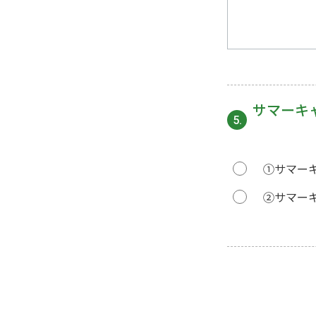
サマーキ
5.
①サマー
②サマー