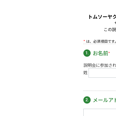
トムソーヤ
この説
*
は、必須項目です
お名前
*
1.
説明会に参加さ
姓
メールア
2.